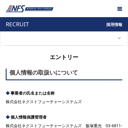
RECRUIT
採用情報
Warning
: Undefined variable $recruit_label in
エントリー
/home/nfsever/n-future.co.jp/public_html/wp-
個人情報の取扱いについて
content/themes/nano_tcd065-child/template-
parts/list.php
事業者の氏名または名称
on line
67
株式会社ネクストフューチャーシステムズ
個人情報保護管理者
株式会社ネクストフューチャーシステムズ 飯塚重光 03-6811-