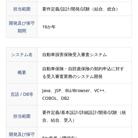
担当範囲
要件定義/設計/開発/試験（結合、総合）
開発及び保守
16か年
期間
システム名
自動車損害保険受入審査システム
自動車保険・自賠責保険の契約申込に対す
概要
る受入審査業務のシステム開発
Java、JSP、Biz/Browser、VC++、
言語 / DB等
COBOL、DB2
要件定義/基本設計/詳細設計/開発/試験（統
担当範囲
合、結合、受入）
開発及び保守
6か年半（継続中）